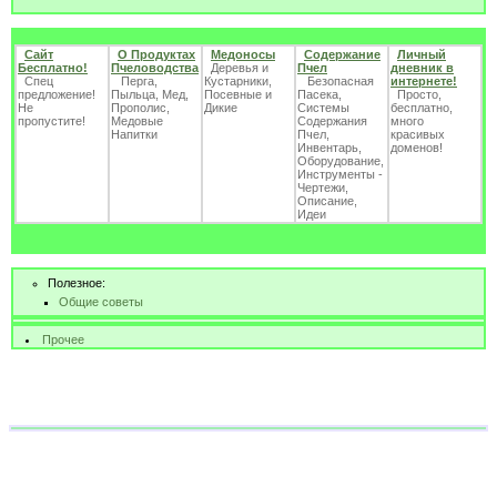
Сайт
О Продуктах
Медоносы
Содержание
Личный
Бесплатно!
Пчеловодства
Деревья и
Пчел
дневник в
Спец
Перга,
Кустарники,
Безопасная
интернете!
предложение!
Пыльца, Мед,
Посевные и
Пасека,
Просто,
Не
Прополис,
Дикие
Системы
бесплатно,
пропустите!
Медовые
Содержания
много
Напитки
Пчел,
красивых
Инвентарь,
доменов!
Оборудование,
Инструменты -
Чертежи,
Описание,
Идеи
Полезное:
Общие советы
Прочее